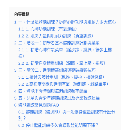
內容目錄
1
一、什麼是體能訓練？拆解心肺功能與肌耐力兩大核心
1.1
1. 心肺功能訓練（有氧運動）
1.2
2. 肌肉力量與肌耐力訓練（負重訓練）
2
二、階段一：初學者基本體能訓練計劃與菜單
2.1
1. 初階心肺有氧菜單（緩步跑、跳繩、徒步上樓
梯）
2.2
2. 初階自身體重訓練（深蹲、掌上壓、捲腹）
3
三、階段二：進階體能訓練與突破瓶頸技巧
3.1
1.槓鈴與啞鈴重訓（臥推、硬拉、槓鈴深蹲）
3.2
2.高強度間歇與進階有氧（衝刺跑、斜路單車）
4
四、體能下降時間與每週訓練頻率建議
5
五、兒童與青少年體能訓練班及專業教練建議
6
體能訓練常見問題FAQ
6.1
體能訓練（體適能）與一般健身重量訓練有什麼分
別？
6.2
停止體能訓練多久會導致體能明顯下降？