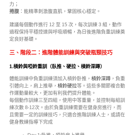
力；
捲腹
：能精準刺激腹直肌，鞏固核心穩定。
建議每個動作進行 12 至 15 次，每次訓練 3 組，動作
過程保持平穩控速與呼吸順暢，為日後進階負重訓練奠
定良好基礎。
三、階段二：進階體能訓練與突破瓶頸技巧
1.槓鈴與啞鈴重訓（臥推、硬拉、槓鈴深蹲）
體能訓練中負重訓練須加入槓鈴卧推，
槓鈴深蹲
，負重
引體向上，肩上推舉，
槓鈴硬拉
等。這些多關節複合動
作運動量較大，更加有利我們提升體能。
每個動作訓練三至四組，使用中等重量，並控制每組訓
練次數 8-12次。由於負重訓練需要在健身房進行，而
且需要一定的訓練技巧，只適合進階訓練人士，或請在
健身教練指導下完成