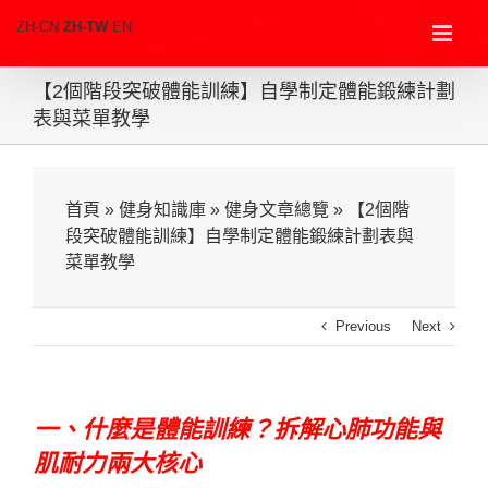
Skip
ZH-CN
ZH-TW
EN
免費下載電子書
to
content
-極速
修身攻略
【2個階段突破體能訓練】自學制定體能鍛練計劃
表與菜單教學
GET YOUR FREE GUIDE
首頁
»
健身知識庫
»
健身文章總覽
»
【2個階
段突破體能訓練】自學制定體能鍛練計劃表與
菜單教學
Previous
Next
一、什麼是體能訓練？拆解心肺功能與
肌耐力兩大核心