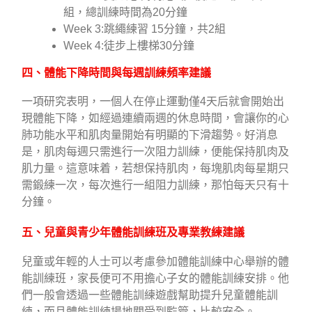
組，總訓練時間為20分鐘
Week 3:跳繩練習 15分鐘，共2組
Week 4:徒步上樓梯30分鐘
四、體能下降時間與每週訓練頻率建議
一項研究表明，一個人在停止運動僅4天后就會開始出
現體能下降，如經過連續兩週的休息時間，會讓你的心
肺功能水平和肌肉量開始有明顯的下滑趨勢。好消息
是，肌肉每週只需進行一次阻力訓練，便能保持肌肉及
肌力量。這意味着，若想保持肌肉，每塊肌肉每星期只
需鍛練一次，每次進行一組阻力訓練，那怕每天只有十
分鐘。
五、兒童與青少年體能訓練班及專業教練建議
兒童或年輕的人士可以考慮參加體能訓練中心舉辦的體
能訓練班，家長便可不用擔心子女的體能訓練安排。他
們一般會透過一些體能訓練遊戲幫助提升兒童體能訓
練，而且體能訓練場地關受到監管，比較安全。