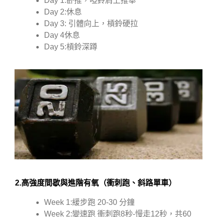
Day 1:卧推，啞鈴肩上推舉
Day 2:休息
Day 3: 引體向上，槓鈴硬拉
Day 4休息
Day 5:槓鈴深蹲
2.高強度間歇與進階有氧（衝刺跑、斜路單車）
Week 1:緩步跑 20-30 分鐘
Week 2:變速跑 衝刺跑8秒-慢走12秒，共60