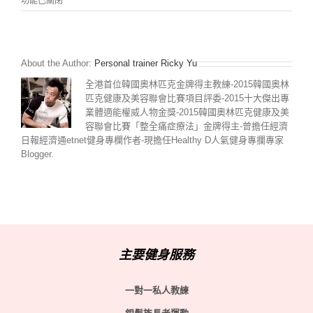
功能已關閉
個
階
段
突
About the Author:
Personal trainer Ricky Yu
破
體
全港首位韓國奧林匹克金牌得主教練-2015韓國奧林
能
匹克健康及美容聯會比賽項目評委-2015十大傑出專
訓
業體適能權威人物金獎-2015韓國奧林匹克健康及美
練】
容聯會比賽「整全痛症療法」金牌得主-曾擔任經濟
自
學
日報經濟通etnet健身專欄作者-現擔任Healthy D人氣健身專攔專家
制
Blogger.
定
體
能
鍛
練
計
劃
表
主要健身服務
與
菜
單
一對一私人教練
教